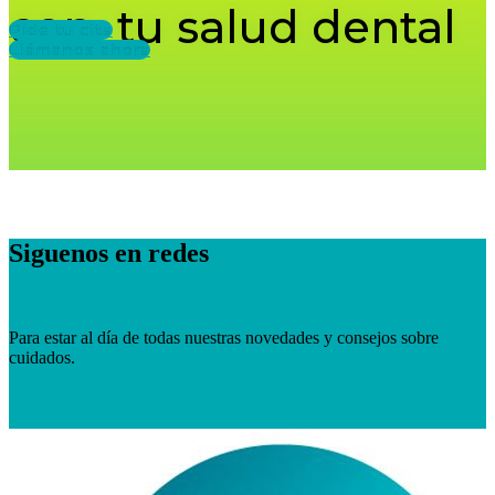
con tu salud dental
Pide tu cita
Llámanos ahora
Siguenos en redes
Para estar al día de todas nuestras novedades y consejos sobre
cuidados.